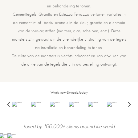
en behandeling te tonen.
Cementtegels, Granito en Estezza Terrazzo vertonen variaties in
de cementtint of -basis, evenals in de kleur, grootte en dichtheid
van de toeslagstoffen (marmer, glas, schelpen, enz.). Deze
monsters zijn gewaxt om de uiteindelijke uitstraling van de tegels
na installatie en behandeling te tonen.
De dikte van de monsters is slechts indicatief en kan afwijken van
de dikte van de tegels die u in uw bestelling ontvangt.
What's new @mosaic.factory
‹
›
Loved by 100,000+ clients around the world