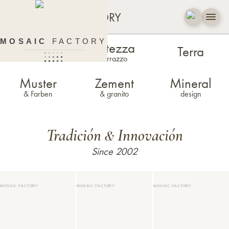
MOSAIC
FACTORY
Estezza
Zellige
Terra
terrazzo
Muster
Zement
Mineral
& Farben
& granito
design
Tradición
Innovación
&
Since 2002
MOSAIC FACTORY
MOSAIC FACTORY
MOSAIC FACTORY