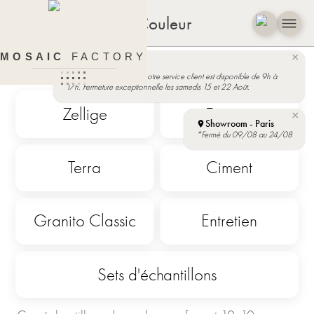
Échantillons de Couleur
×
MOSAIC
FACTORY
Service Client
Architecte & Designer
Pendant le mois d'Août, notre service client est disponible de 9h à
17h. Fermeture exceptionnelle les samedis 15 et 22 Août.
Zellige
Estezza
×
Showroom - Paris
*Fermé du 09/08 au 24/08
Terra
Ciment
Granito Classic
Entretien
Sets d'échantillons