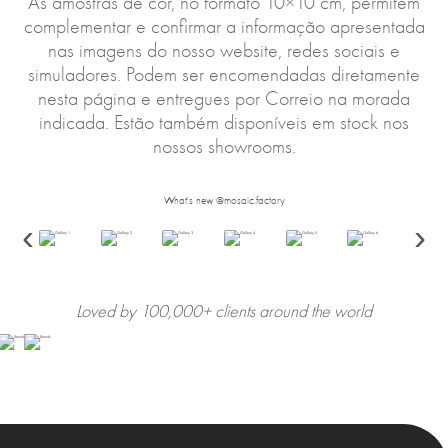
As amostras de cor, no formato 10×10 cm, permitem
complementar e confirmar a informação apresentada
nas imagens do nosso website, redes sociais e
simuladores. Podem ser encomendadas diretamente
nesta página e entregues por Correio na morada
indicada. Estão também disponíveis em stock nos
nossos showrooms.
What's new @mosaic.factory
‹
›
Loved by 100,000+ clients around the world